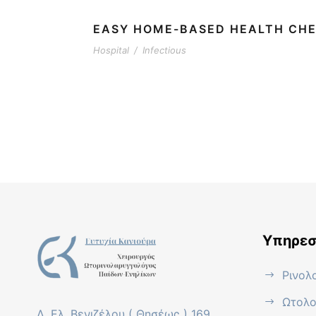
EASY HOME-BASED HEALTH CHE
Hospital
/
Infectious
Υπηρεσ
Ρινολ
Ωτολο
Λ. Ελ. Βενιζέλου ( Θησέως ) 169,